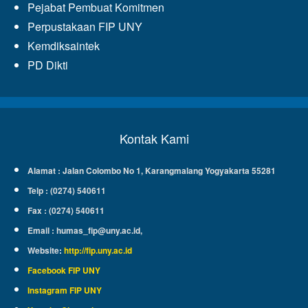
Pejabat Pembuat Komitmen
Perpustakaan FIP UNY
Kemdiksaintek
PD Dikti
Kontak Kami
Alamat : Jalan Colombo No 1, Karangmalang Yogyakarta 55281
Telp : (0274) 540611
Fax : (0274) 540611
Email :
humas_fip@uny.ac.id
,
Website
:
http://fip.uny.ac.id
Facebook FIP UNY
Instagram FIP UNY