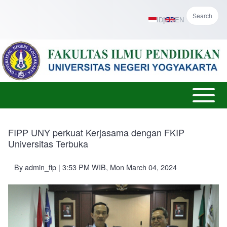
Skip to main content
Search
ID
|
EN
Open or
Main
Close
menu
horizontal
FIPP UNY perkuat Kerjasama dengan FKIP
Main
Universitas Terbuka
Menu
By
admin_fip
| 3:53 PM WIB, Mon March 04, 2024