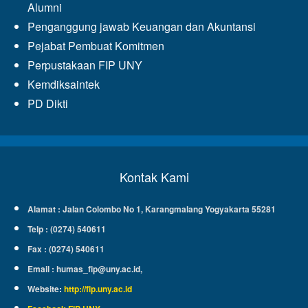
Alumni
Penganggung jawab Keuangan dan Akuntansi
Pejabat Pembuat Komitmen
Perpustakaan FIP UNY
Kemdiksaintek
PD Dikti
Kontak Kami
Alamat : Jalan Colombo No 1, Karangmalang Yogyakarta 55281
Telp : (0274) 540611
Fax : (0274) 540611
Email :
humas_fip@uny.ac.id
,
Website
:
http://fip.uny.ac.id