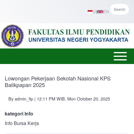
Skip to main content
Search
ID
|
EN
Open or
Main
Close
menu
horizontal
Lowongan Pekerjaan Sekolah Nasional KPS
Main
Balikpapan 2025
Menu
By
admin_fip
| 12:11 PM WIB, Mon October 20, 2025
kategori Info
Info Bursa Kerja