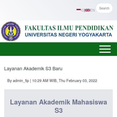
Skip to main content
Search
ID
|
EN
Open or
Main
Close
menu
horizontal
Layanan Akademik S3 Baru
Main
Menu
By
admin_fip
| 10:29 AM WIB, Thu February 03, 2022
Layanan Akademik Mahasiswa
S3