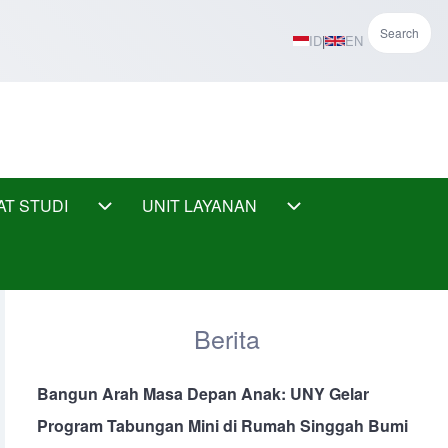
Search
ID
|
EN
AT STUDI
UNIT LAYANAN
SWAAN & ALUMNI sub-navigation
PUSAT STUDI sub-navigation
UNIT LAYANAN sub-n
Berita
Bangun Arah Masa Depan Anak: UNY Gelar
Program Tabungan Mini di Rumah Singgah Bumi