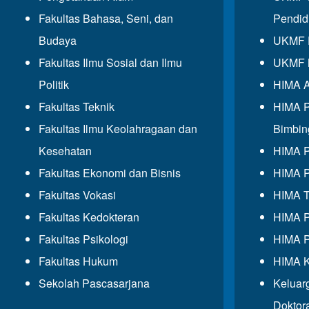
Fakultas Bahasa, Seni, dan
Pendid
Budaya
UKMF P
Fakultas Ilmu Sosial dan Ilmu
UKMF 
Politik
HIMA A
Fakultas Teknik
HIMA P
Fakultas Ilmu Keolahragaan dan
Bimbin
Kesehatan
HIMA P
Fakultas Ekonomi dan Bisnis
HIMA P
Fakultas Vokasi
HIMA T
Fakultas Kedokteran
HIMA P
Fakultas Psikologi
HIMA P
Fakultas Hukum
HIMA K
Sekolah Pascasarjana
Keluar
Doktor