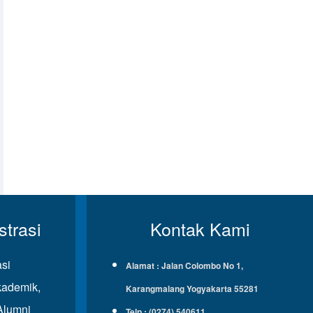
trasi
Kontak Kami
asi
Alamat : Jalan Colombo No 1,
ademik,
Karangmalang Yogyakarta 55281
Alumni
Telp : (0274) 540611