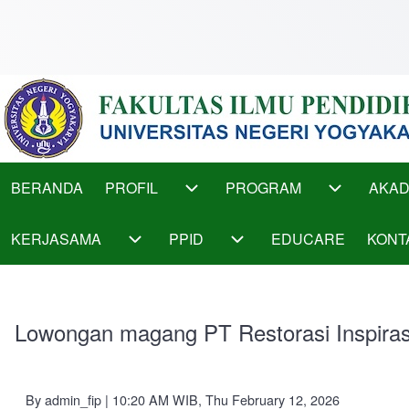
Skip to main content
Main
BERANDA
PROFIL
PROGRAM
AKAD
PROFIL sub-navigation
PROGRAM s
menu
KERJASAMA
PPID
EDUCARE
KONT
KERJASAMA sub-navigation
PPID sub-navigation
Lowongan magang PT Restorasi Inspiras
By
admin_fip
| 10:20 AM WIB, Thu February 12, 2026