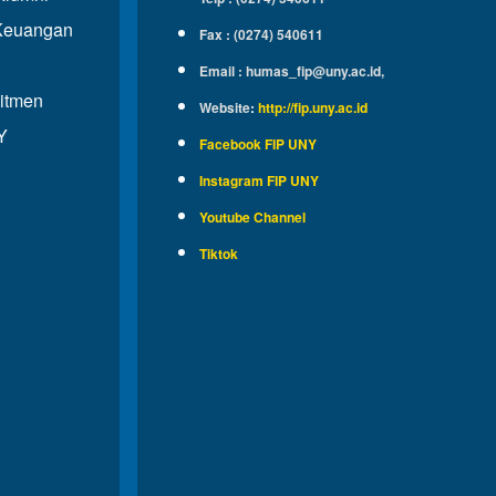
Keuangan
Fax : (0274) 540611
Email :
humas_fip@uny.ac.id
,
itmen
Website
:
http://fip.uny.ac.id
Y
Facebook FIP UNY
Instagram FIP UNY
Youtube Channel
Tiktok